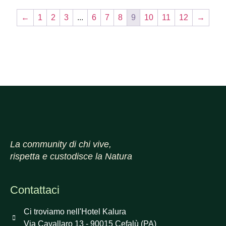
←
1
2
3
...
6
7
8
9
10
11
12
→
La community di chi vive,
rispetta e custodisce la Natura
Contattaci
Ci troviamo nell'Hotel Kalura
Via Cavallaro 13 - 90015 Cefalù (PA)