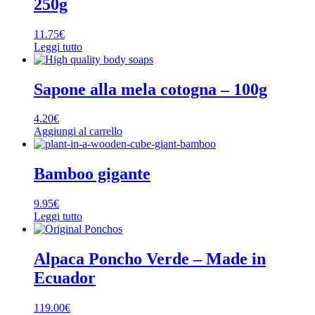
250g
11.75
€
Leggi tutto
Sapone alla mela cotogna – 100g
4.20
€
Aggiungi al carrello
Bamboo gigante
9.95
€
Leggi tutto
Alpaca Poncho Verde – Made in
Ecuador
119.00
€