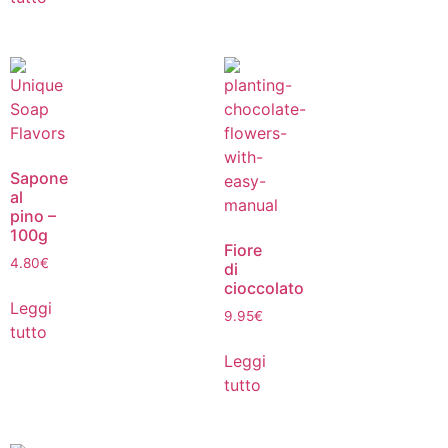
Sapone
al
pino –
100g
Fiore
4.80
€
di
cioccolato
Leggi
9.95
€
tutto
Leggi
tutto