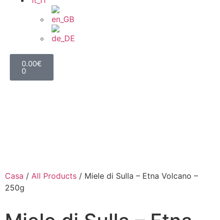
0.00
€
0
Casa
/
All Products
/ Miele di Sulla – Etna Volcano –
250g