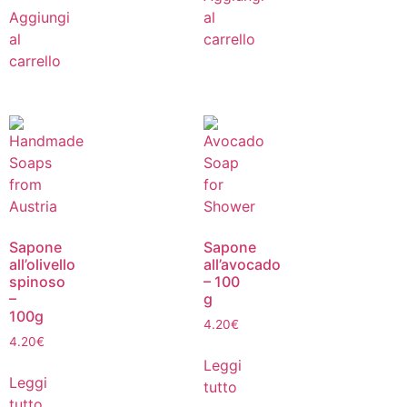
Aggiungi
al
al
carrello
carrello
Sapone
Sapone
all’olivello
all’avocado
spinoso
– 100
–
g
100g
4.20
€
4.20
€
Leggi
Leggi
tutto
tutto