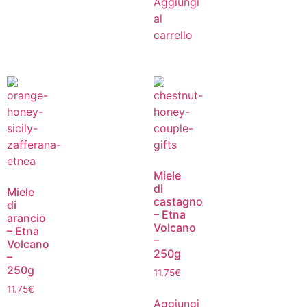
Aggiungi
al
carrello
Miele
di
Miele
castagno
di
– Etna
arancio
Volcano
– Etna
–
Volcano
250g
–
250g
11.75
€
11.75
€
Aggiungi