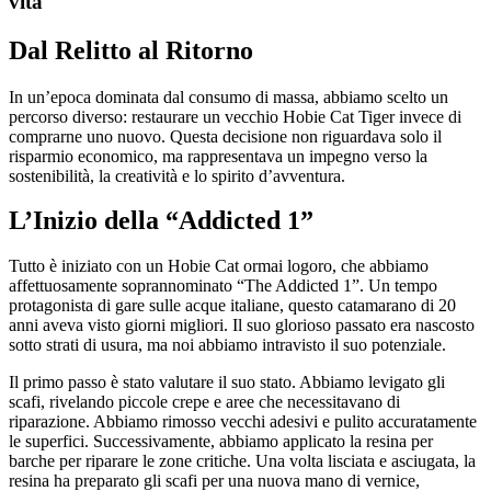
vita
Dal Relitto al Ritorno
In un’epoca dominata dal consumo di massa, abbiamo scelto un
percorso diverso: restaurare un vecchio Hobie Cat Tiger invece di
comprarne uno nuovo. Questa decisione non riguardava solo il
risparmio economico, ma rappresentava un impegno verso la
sostenibilità, la creatività e lo spirito d’avventura.
L’Inizio della “Addicted 1”
Tutto è iniziato con un Hobie Cat ormai logoro, che abbiamo
affettuosamente soprannominato “The Addicted 1”. Un tempo
protagonista di gare sulle acque italiane, questo catamarano di 20
anni aveva visto giorni migliori. Il suo glorioso passato era nascosto
sotto strati di usura, ma noi abbiamo intravisto il suo potenziale.
Il primo passo è stato valutare il suo stato. Abbiamo levigato gli
scafi, rivelando piccole crepe e aree che necessitavano di
riparazione. Abbiamo rimosso vecchi adesivi e pulito accuratamente
le superfici. Successivamente, abbiamo applicato la resina per
barche per riparare le zone critiche. Una volta lisciata e asciugata, la
resina ha preparato gli scafi per una nuova mano di vernice,